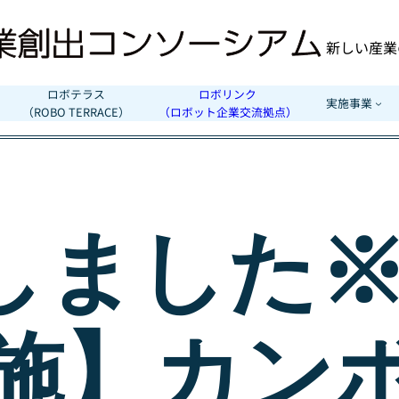
新しい産業
ロボテラス
ロボリンク
実施事業
（ROBO TERRACE）
（ロボット企業交流拠点）
ました※【
実施】カン