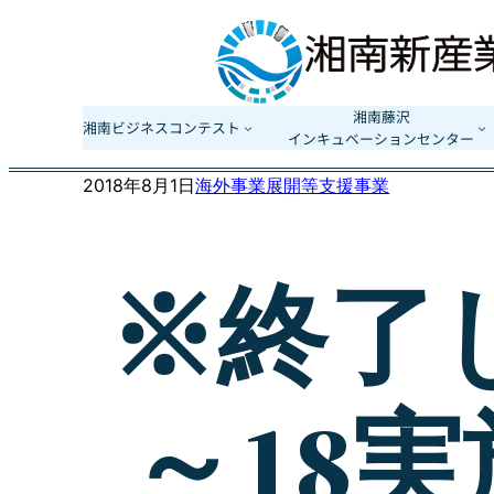
内
容
を
ス
湘南藤沢
湘南ビジネスコンテスト
インキュベーションセンター
キ
ッ
2018年8月1日
海外事業展開等支援事業
プ
※終了し
～18