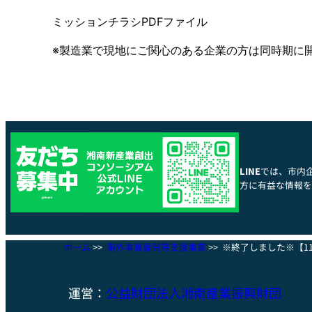
ミッションチラシPDFファイル
※製造業で現地にご関心のある企業の方は同時期に開
LINE
では、市内
方に有益な情報を
ホーム
>>
海外事業展開等支援事業
>>
※終了しました※【1
運営：
公益
財団法人湘南産業
振興財団