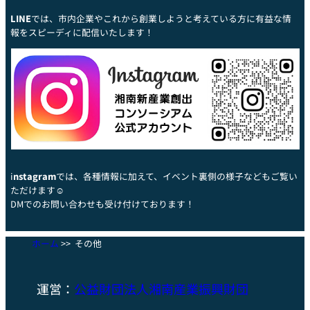
LINE
では、市内企業やこれから創業しようと考えている方に有益な情
報をスピーディに配信いたします！
i
nstagram
では、各種情報に加えて、イベント裏側の様子などもご覧い
ただけます☺
DMでのお問い合わせも受け付けております！
ホーム
>>
その他
運営：
公益
財団法人湘南産業
振興財団